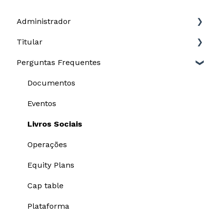
Administrador
Titular
Governança
Perguntas Frequentes
Cap table
Opções
Equity plans
Documentos
Documentos
Plataforma
Equity plans
Eventos
Escrituração
Configurações
Livros Sociais
Relatório para DIRPF
Operações
Equity Plans
Cap table
Plataforma