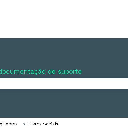
 documentação de suporte
o de pesquisa está em branco.
equentes
Livros Sociais