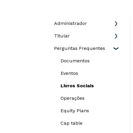
Administrador
Titular
Governança
Perguntas Frequentes
Cap table
Opções
Equity plans
Documentos
Documentos
Plataforma
Equity plans
Eventos
Escrituração
Configurações
Livros Sociais
Relatório para DIRPF
Operações
Equity Plans
Cap table