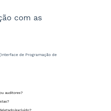
ção com as
Interface de Programação de
ou auditores?
istas?
 deletado/excluído?