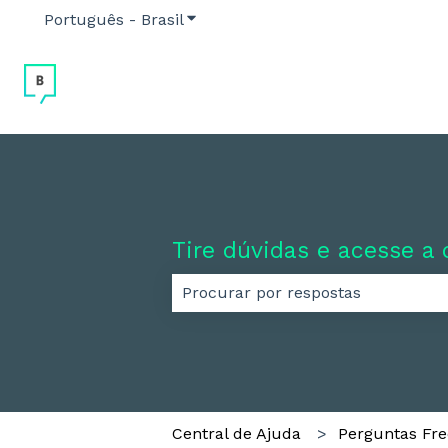
Português - Brasil
Mostrar submenu para traduções
Tire dúvidas e acesse a
Não há sugestões porque o camp
Central de Ajuda
Perguntas Fr