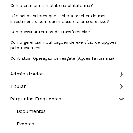
Como criar um template na plataforma?
Não sei os valores que tenho a receber do meu
investimento, com quem posso falar sobre isso?
Como assinar termos de transferência?
Como gerenciar notificações de exercício de opções
pelo Basement
Contratos: Operação de resgate (Ações fantasmas)
Administrador
Titular
Governança
Perguntas Frequentes
Cap table
Opções
Equity plans
Documentos
Documentos
Plataforma
Equity plans
Eventos