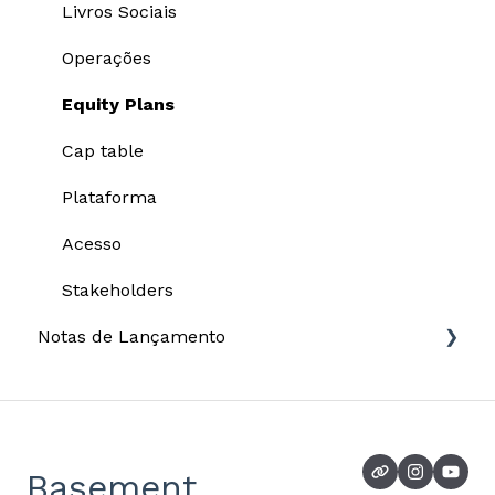
Escrituração
Configurações
Livros Sociais
Relatório para DIRPF
Operações
Equity Plans
Cap table
Plataforma
Acesso
Stakeholders
Notas de Lançamento
2026
2025
2024
Basement