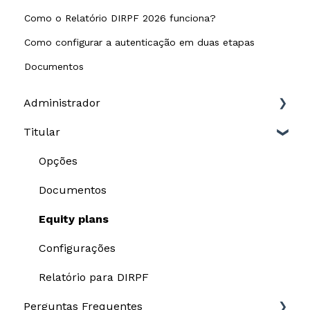
Como o Relatório DIRPF 2026 funciona?
Como configurar a autenticação em duas etapas
Documentos
Administrador
Titular
Governança
Cap table
Opções
Equity plans
Documentos
Plataforma
Equity plans
Escrituração
Configurações
Relatório para DIRPF
Perguntas Frequentes