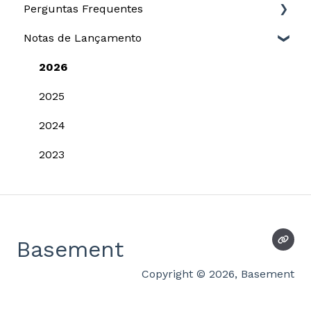
Perguntas Frequentes
Cap table
Opções
Notas de Lançamento
Equity plans
Documentos
Documentos
Plataforma
Equity plans
Eventos
2026
Escrituração
Configurações
Livros Sociais
2025
Relatório para DIRPF
Operações
2024
Equity Plans
2023
Cap table
Plataforma
Acesso
Basement
Stakeholders
Copyright © 2026, Basement