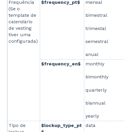
Frequência
$frequency_pt$
mensal
(Se o
template de
bimestral
calendário
de vesting
trimestal
tiver uma
configurada)
semestral
anual
$frequency_en$
monthly
bimonthly
quarterly
biannual
yearly
Tipo de
$lockup_type_pt
data
lockup
$