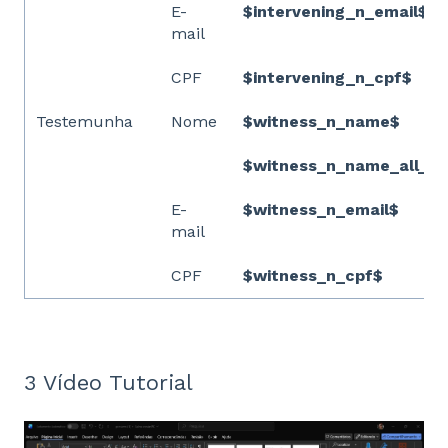
E-
$intervening_n_email$
mail
CPF
$intervening_n_cpf$
Testemunha
Nome
$witness_n_name$
$witness_n_name_all_c
E-
$witness_n_email$
mail
CPF
$witness_n_cpf$
3 Vídeo Tutorial