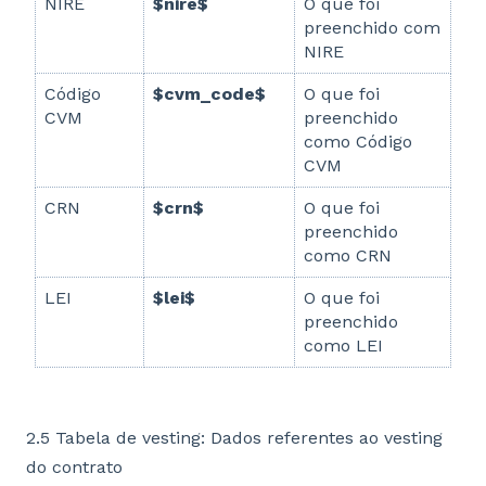
NIRE
$nire$
O que foi
preenchido com
NIRE
Código
$cvm_code$
O que foi
CVM
preenchido
como Código
CVM
CRN
$crn$
O que foi
preenchido
como CRN
LEI
$lei$
O que foi
preenchido
como LEI
2.5 Tabela de vesting: Dados referentes ao vesting
do contrato