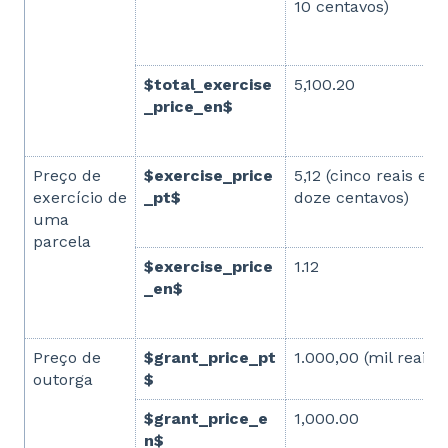
10 centavos)
$total_exercise
5,100.20
_price_en$
Preço de
$exercise_price
5,12 (cinco reais e
exercício de
_pt$
doze centavos)
uma
parcela
$exercise_price
1.12
_en$
Preço de
$grant_price_pt
1.000,00 (mil reais)
outorga
$
$grant_price_e
1,000.00
n$