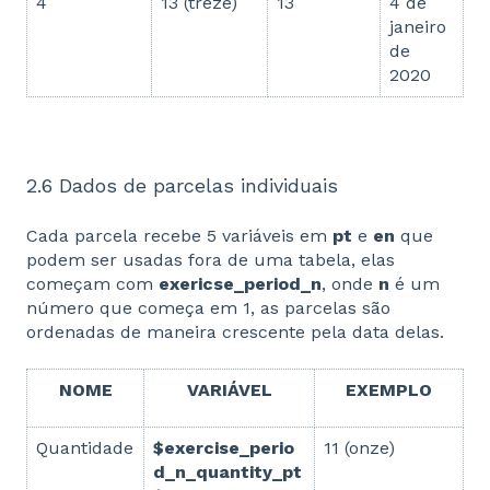
4
13 (treze)
13
4 de
janeiro
de
2020
2.6 Dados de parcelas individuais
Cada parcela recebe 5 variáveis em
pt
e
en
que
podem ser usadas fora de uma tabela, elas
começam com
exericse_period_n
, onde
n
é um
número que começa em 1, as parcelas são
ordenadas de maneira crescente pela data delas.
NOME
VARIÁVEL
EXEMPLO
Quantidade
$exercise_perio
11 (onze)
d_n_quantity_pt