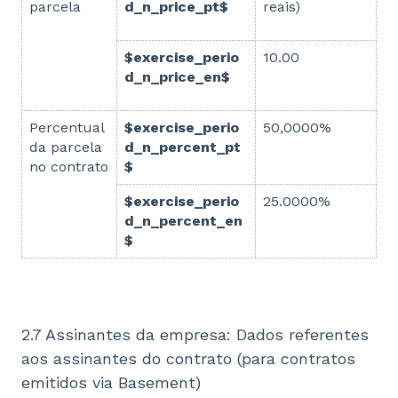
parcela
d_n_price_pt$
reais)
$exercise_perio
10.00
d_n_price_en$
Percentual
$exercise_perio
50,0000%
da parcela
d_n_percent_pt
no contrato
$
$exercise_perio
25.0000%
d_n_percent_en
$
2.7 Assinantes da empresa: Dados referentes
aos assinantes do contrato (para contratos
emitidos via Basement)