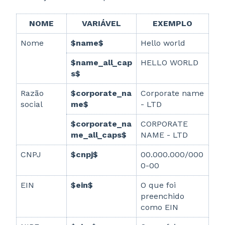
NOME
VARIÁVEL
EXEMPLO
Nome
$name$
Hello world
$name_all_cap
HELLO WORLD
s$
Razão
$corporate_na
Corporate name
social
me$
- LTD
$corporate_na
CORPORATE
me_all_caps$
NAME - LTD
CNPJ
$cnpj$
00.000.000/000
0-00
EIN
$ein$
O que foi
preenchido
como EIN