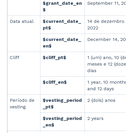
$grant_date_en
September 11, 2022
$
Data atual
$current_date_
14 de dezembro de
pt$
2022
$current_date_
December 14, 2022
en$
Cliff
$cliff_pt$
1 (um) ano, 10 (dez)
meses e 12 (doze)
dias
$cliff_en$
1 year, 10 months
and 12 days
Período de
$vesting_period
2 (dois) anos
vesting
_pt$
$vesting_period
2 years
_en$