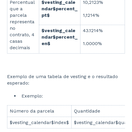
Percentual
$vesting_cale
10,2123%
que a
ndar$percent_
parcela
pt$
1,1214%
representa
no
$vesting_cale
43.1214%
contrato, 4
ndar$percent_
casas
en$
1.0000%
decimais
Exemplo de uma tabela de vesting e o resultado
esperado:
Exemplo:
Número da parcela
Quantidade
$vesting_calendar$index$
$vesting_calendar$quant