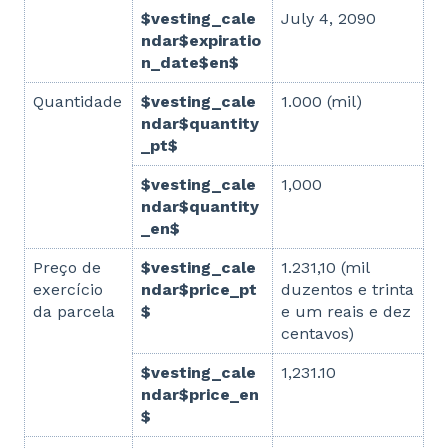
$vesting_cale
July 4, 2090
ndar$expiratio
n_date$en$
Quantidade
$vesting_cale
1.000 (mil)
ndar$quantity
_pt$
$vesting_cale
1,000
ndar$quantity
_en$
Preço de
$vesting_cale
1.231,10 (mil
exercício
ndar$price_pt
duzentos e trinta
da parcela
$
e um reais e dez
centavos)
$vesting_cale
1,231.10
ndar$price_en
$