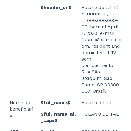
$header_en$
Fulano de tal, ID
n. 00000-0, CPF
n. 000.000.000-
00, born at April
1, 2020, e-mail
fulano@xample.c
om, resident and
domiciled at 12
sem
complemento
Rua São
Joaquim, São
Paulo, SP 00000-
000, Brasil
Nome do
$full_name$
Fulano de tal
beneficiári
$full_name_all
FULANO DE TAL
o
_caps$