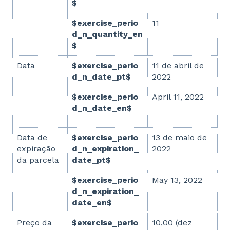
$
$exercise_perio
11
d_n_quantity_en
$
Data
$exercise_perio
11 de abril de
d_n_date_pt$
2022
$exercise_perio
April 11, 2022
d_n_date_en$
Data de
$exercise_perio
13 de maio de
expiração
d_n_expiration_
2022
da parcela
date_pt$
$exercise_perio
May 13, 2022
d_n_expiration_
date_en$
Preço da
$exercise_perio
10,00 (dez