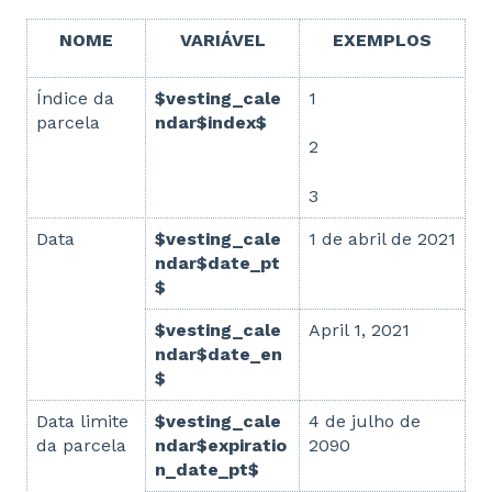
NOME
VARIÁVEL
EXEMPLOS
Índice da
$vesting_cale
1
parcela
ndar$index$
2
3
Data
$vesting_cale
1 de abril de 2021
ndar$date_pt
$
$vesting_cale
April 1, 2021
ndar$date_en
$
Data limite
$vesting_cale
4 de julho de
da parcela
ndar$expiratio
2090
n_date_pt$