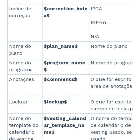
Índice de
$correction_inde
IPCA
correção
x$
IGP-m
N/A
Nome do
$plan_name$
Nome do plano
plano
Nome do
$program_name
Nome do programa
programa
$
Anotações
$comments$
O que for escrito na
área de anotações
Lockup
$lockup$
O que for escrito no
campo de lockup
Nome do
$vesting_calend
O nome do templat
template do
ar_template_na
de calendário de
calendário
me$
vesting usado, se foi
de vesting
usado.