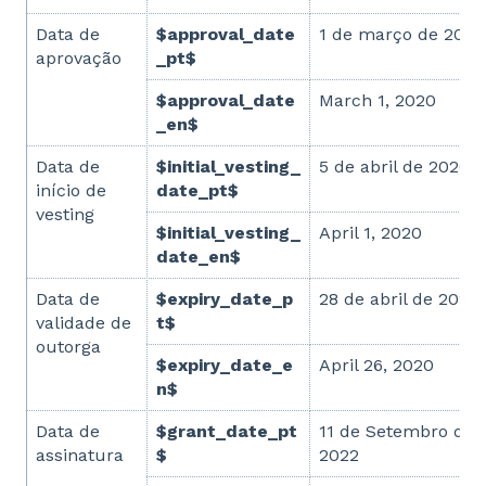
Data de
$approval_date
1 de março de 2020
aprovação
_pt$
$approval_date
March 1, 2020
_en$
Data de
$initial_vesting_
5 de abril de 2020
início de
date_pt$
vesting
$initial_vesting_
April 1, 2020
date_en$
Data de
$expiry_date_p
28 de abril de 2020
validade de
t$
outorga
$expiry_date_e
April 26, 2020
n$
Data de
$grant_date_pt
11 de Setembro de
assinatura
$
2022