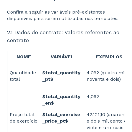
Confira a seguir as variáveis pré-existentes
disponíveis para serem utilizadas nos templates.
2.1 Dados do contrato: Valores referentes ao
contrato
NOME
VARIÁVEL
EXEMPLOS
Quantidade
$total_quantity
4.092 (quatro mil e
total
_pt$
noventa e dois)
$total_quantity
4,092
_en$
Preço total
$total_exercise
42.121,10 (quarenta
de exercício
_price_pt$
e dois mil cento e
vinte e um reais e